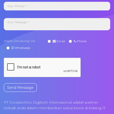
Dapat Dihubungi Via :
Email
Phone
Whatsapp
Send Message
PT Crosstechno Digitech Internasional adalah partner
terbaik anda dalam memberikan solusi bisnis di bidang IT.