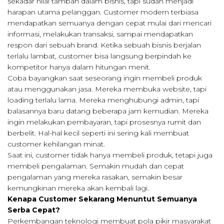
sekadar nilai tambah dalam bisnis, tapi sudah menjadi
harapan utama pelanggan. Customer modern terbiasa
mendapatkan semuanya dengan cepat mulai dari mencari
informasi, melakukan transaksi, sampai mendapatkan
respon dari sebuah brand. Ketika sebuah bisnis berjalan
terlalu lambat, customer bisa langsung berpindah ke
kompetitor hanya dalam hitungan menit.
Coba bayangkan saat seseorang ingin membeli produk
atau menggunakan jasa. Mereka membuka website, tapi
loading terlalu lama. Mereka menghubungi admin, tapi
balasannya baru datang beberapa jam kemudian. Mereka
ingin melakukan pembayaran, tapi prosesnya rumit dan
berbelit. Hal-hal kecil seperti ini sering kali membuat
customer kehilangan minat.
Saat ini, customer tidak hanya membeli produk, tetapi juga
membeli pengalaman. Semakin mudah dan cepat
pengalaman yang mereka rasakan, semakin besar
kemungkinan mereka akan kembali lagi.
Kenapa Customer Sekarang Menuntut Semuanya
Serba Cepat?
Perkembangan teknologi membuat pola pikir masyarakat