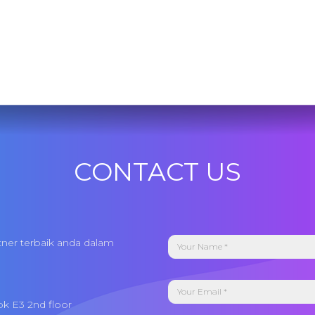
CONTACT US
tner terbaik anda dalam
ok E3 2nd floor