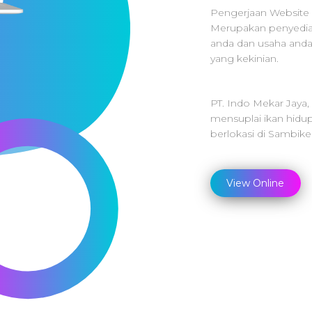
Pengerjaan Website 
Merupakan penyedia 
anda dan usaha and
yang kekinian.
PT. Indo Mekar Jaya
mensuplai ikan hidup
berlokasi di
Sambiker
View Online