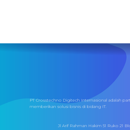
PT Crosstechno Digitech Internasional adalah par
memberikan solusi bisnis di bidang IT.
Jl Arif Rahman Hakim 51 Ruko 21 Bl