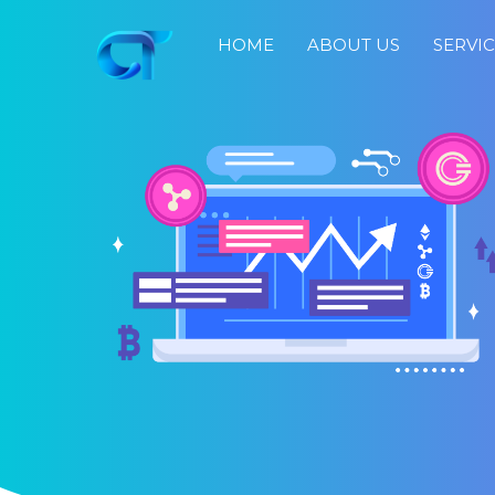
HOME
ABOUT US
SERVI
Home
About
Us
Services
Portfolio
Blog
Job
Search
Fast
Response