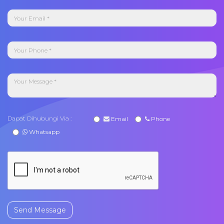
Dapat Dihubungi Via :
Email
Phone
Whatsapp
Send Message