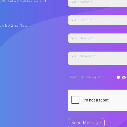
tner terbaik anda dalam
ok E3 2nd floor
Dapat Dihubungi Via :
Send Message