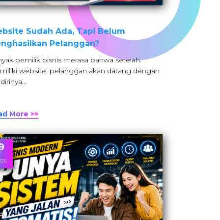
bsite Sudah Ada, Tapi Belum
nghasilkan Pelanggan?
yak pemilik bisnis merasa bahwa setelah
iliki website, pelanggan akan datang dengan
dirinya…
ad More >>
9
026