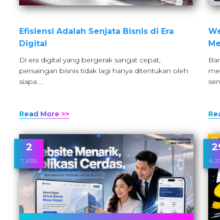
Efisiensi Adalah Senjata Bisnis di Era
We
Digital
Me
Di era digital yang bergerak sangat cepat,
Ban
persaingan bisnis tidak lagi hanya ditentukan oleh
mem
siapa …
sen
Read More >>
Re
2
2
7, 2026
6, 2