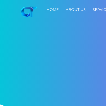
HOME
ABOUT US
SERVI
Home
About
Us
Services
Portfolio
Blog
Job
Search
Fast
Response