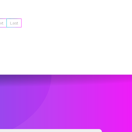
xt
Last