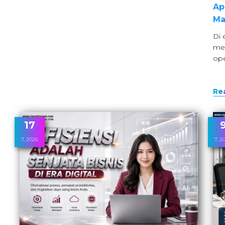
Ap
Ma
Di 
me
ope
Re
17
7, 2026
7, 2