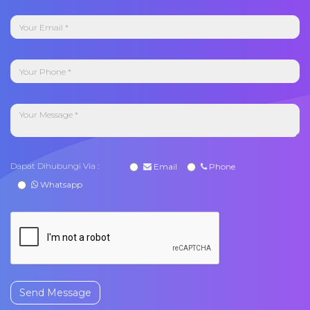
Dapat Dihubungi Via :
Email
Phone
Whatsapp
Send Message