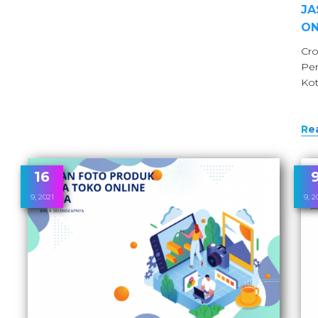
JA
ON
Cro
Pem
Kot
Re
16
9, 2021
9, 2