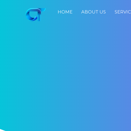
HOME
ABOUT US
SERVI
Home
About
Us
Services
Portfolio
Blog
Job
Search
Fast
Response