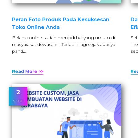
Peran Foto Produk Pada Kesuksesan
Da
Toko Online Anda
Ef
Belanja online sudah menjadi hal yang umum di
Seb
masyarakat dewasa ini. Terlebih lagi sejak adanya
me
pand…
seb
Read More >>
Re
2
9, 2021