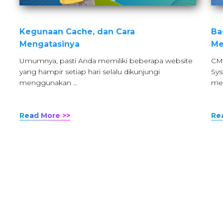
Kegunaan Cache, dan Cara
Ba
Mengatasinya
Me
Umumnya, pasti Anda memiliki beberapa website
CM
yang hampir setiap hari selalu dikunjungi
Sy
menggunakan …
me
Read More >>
Re