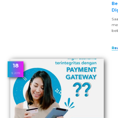
Be
Di
Saa
men
be
Re
18
9, 2019