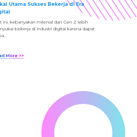
kal Utama Sukses Bekerja di Era
gital
t ini, kebanyakan milenial dan Gen Z lebih
yukai bekerja di industri digital karena dapat
ba…
ad More >>