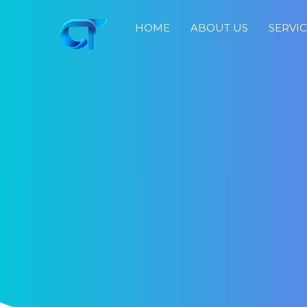
HOME
ABOUT US
SERVI
Home
About
Us
Services
Portfolio
Blog
Job
Search
Fast
Response