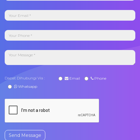
Dapat Dihubungi Via :
Email
Phone
Whatsapp
Send Message