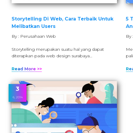
Storytelling Di Web, Cara Terbaik Untuk
5 
Melibatkan Users
An
By : Perusahaan Web
By 
Storytelling merupakan suatu hal yang dapat
Men
diterapkan pada web design surabaya…
pal
Read More >>
Re
3
6, 2014