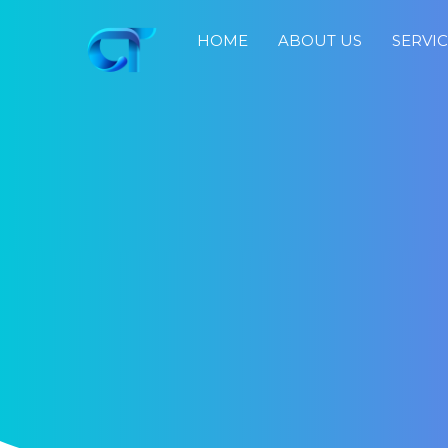
HOME
ABOUT US
SERVI
Home
About
Us
Services
Portfolio
Blog
Job
Search
Fast
Response