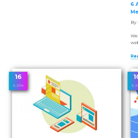
6 
Me
By 
Web
web
Re
16
1
6, 2014
6, 2