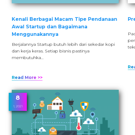
Kenali Berbagai Macam Tipe Pendanaan
Pr
Awal Startup dan Bagaimana
Pad
Menggunakannya
per
Berjalannya Startup butuh lebih dari sekedar kopi
tek
dan kerja keras. Setiap bisnis pastinya
membutuhka…
Re
Read More >>
8
1, 2021