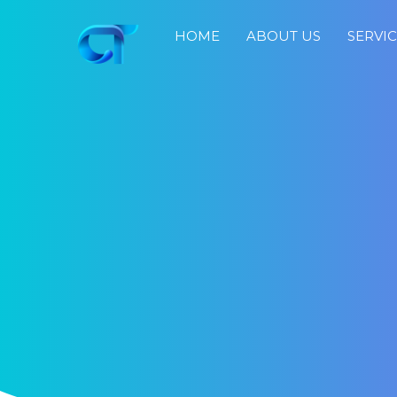
HOME
ABOUT US
SERVI
Home
About
Us
Services
Portfolio
Blog
Job
Search
Fast
Response