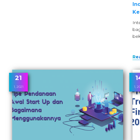
In
Ke
Int
bag
be
Re
21
1
1, 2021
1, 2