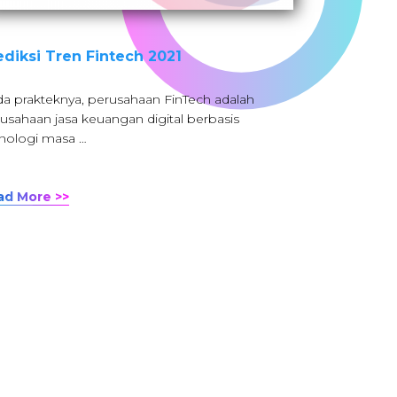
ediksi Tren Fintech 2021
a prakteknya, perusahaan FinTech adalah
usahaan jasa keuangan digital berbasis
nologi masa …
ad More >>