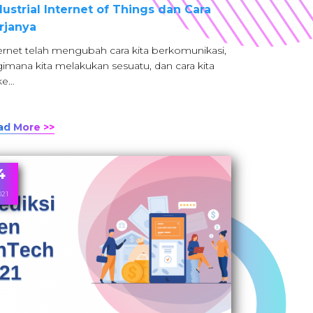
dustrial Internet of Things dan Cara
rjanya
ernet telah mengubah cara kita berkomunikasi,
imana kita melakukan sesuatu, dan cara kita
ke…
ad More >>
4
021