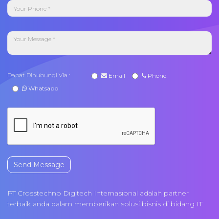
Dapat Dihubungi Via :
Email
Phone
Whatsapp
Send Message
PT Crosstechno Digitech Internasional adalah partner
terbaik anda dalam memberikan solusi bisnis di bidang IT.