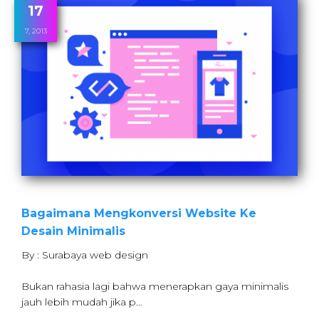
17
Cara menggunakannya pada A…
7, 2013
Bagaimana Mengkonversi Website Ke
Desain Minimalis
By : Surabaya web design
Bukan rahasia lagi bahwa menerapkan gaya minimalis
jauh lebih mudah jika p…