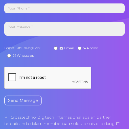
Dapat Dihubungi Via :
Email
Phone
Whatsapp
Send Message
PT Crosstechno Digitech Internasional adalah partner
terbaik anda dalam memberikan solusi bisnis di bidang IT.