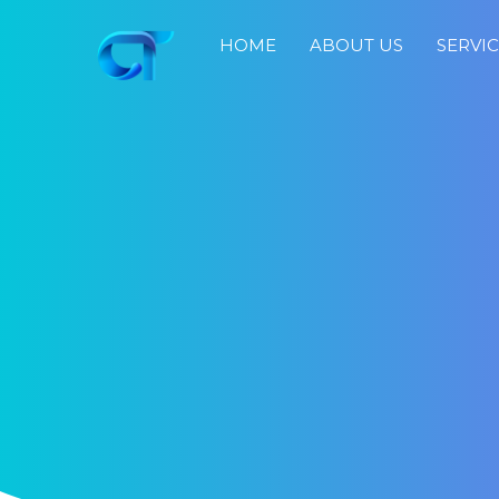
HOME
ABOUT US
SERVI
Home
About
Us
Services
Portfolio
Blog
Job
Search
Fast
Response