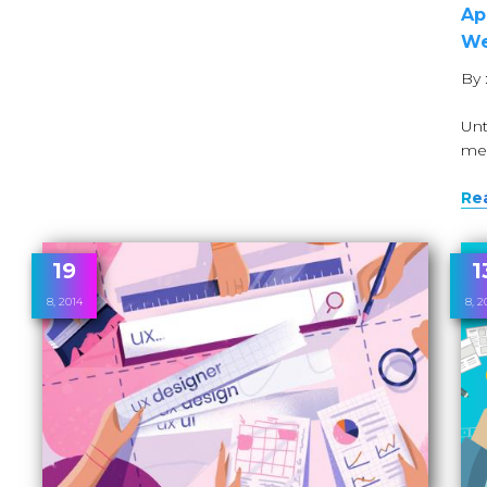
Ap
We
By 
Unt
men
Re
19
1
8, 2014
8, 2