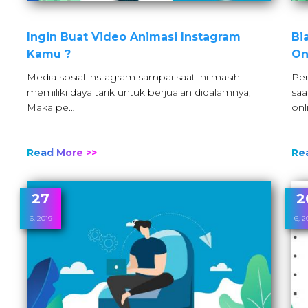
Ingin Buat Video Animasi Instagram
Bi
Kamu ?
On
Media sosial instagram sampai saat ini masih
Per
memiliki daya tarik untuk berjualan didalamnya,
saa
Maka pe…
onl
Read More >>
Re
27
2
6, 2019
6, 2