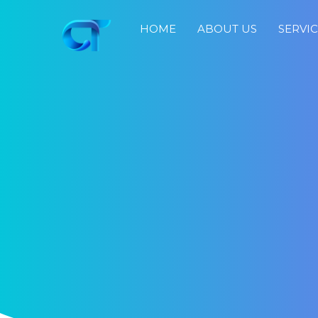
HOME
ABOUT US
SERVI
Home
About
Us
Services
Portfolio
Blog
Job
Search
Fast
Response