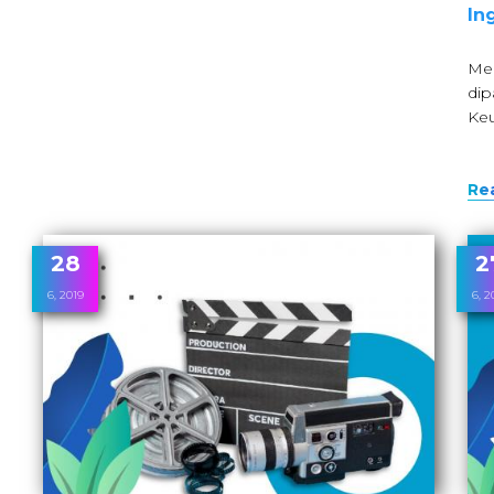
In
Mem
dip
Ke
Re
28
2
6, 2019
6, 2