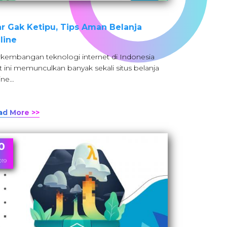
ar Gak Ketipu, Tips Aman Belanja
line
kembangan teknologi internet di Indonesia
t ini memunculkan banyak sekali situs belanja
ine…
ad More >>
0
019