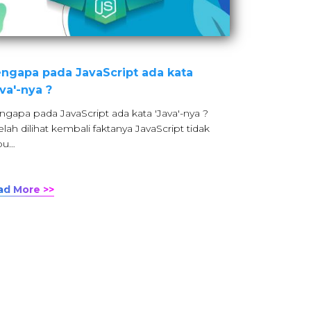
ngapa pada JavaScript ada kata
ava'-nya ?
gapa pada JavaScript ada kata 'Java'-nya ?
elah dilihat kembali faktanya JavaScript tidak
bu…
ad More >>