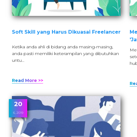
Soft Skill yang Harus Dikuasai Freelancer
Me
'J
Ketika anda ahli di bidang anda masing-masing,
Men
anda pasti memiliki keterampilan yang dibutuhkan
set
untu…
hu
Read More >>
Re
20
6, 2019