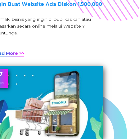
gin Buat Website Ada Diskon 1.500.000
iliki bisnis yang ingin di publikasikan atau
asarkan secara online melalui Website ?
untunga…
ad More >>
7
019