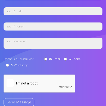
Dapat Dihubungi Via :
Email
Phone
Whatsapp
Send Message