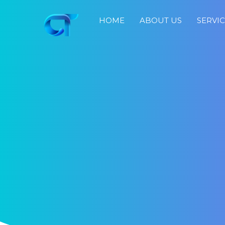
HOME
ABOUT US
SERVI
Home
About
Us
Services
Portfolio
Blog
Job
Search
Fast
Response