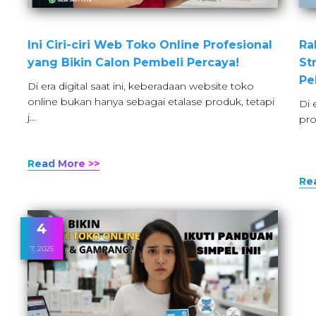
Ini Ciri-ciri Web Toko Online Profesional
Ra
yang Bikin Calon Pembeli Percaya!
St
Pe
Di era digital saat ini, keberadaan website toko
online bukan hanya sebagai etalase produk, tetapi
Di 
j…
pro
Read More >>
Re
4
7, 2025