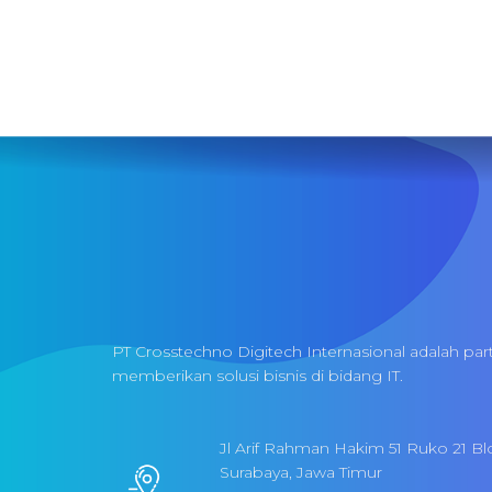
PT Crosstechno Digitech Internasional adalah par
memberikan solusi bisnis di bidang IT.
Jl Arif Rahman Hakim 51 Ruko 21 Bl
Surabaya, Jawa Timur