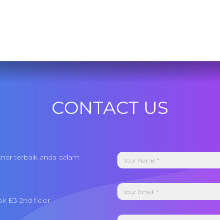
CONTACT US
tner terbaik anda dalam
ok E3 2nd floor