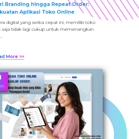
ri Branding hingga Repeat Order:
kuatan Aplikasi Toko Online
era digital yang serba cepat ini, memiliki toko
ik saja tidak lagi cukup untuk memenangkan
r…
ad More >>
1
025