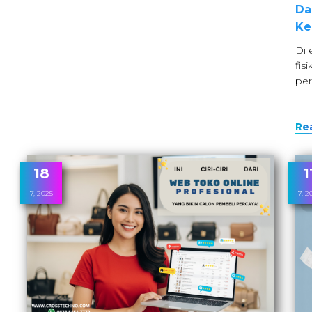
Da
Ke
Di 
fis
pe
Re
18
1
7, 2025
7, 2