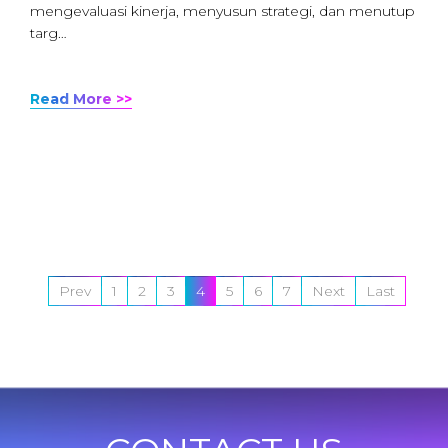
mengevaluasi kinerja, menyusun strategi, dan menutup
targ…
Read More >>
Prev
1
2
3
4
5
6
7
Next
Last