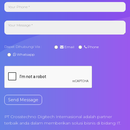
Dapat Dihubungi Via :
Email
Phone
Whatsapp
Send Message
PT Crosstechno Digitech Internasional adalah partner
terbaik anda dalam memberikan solusi bisnis di bidang IT.