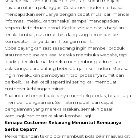
sekadar nilai tambah dalam bisnis, tapi sudah menjadi
harapan utama pelanggan. Customer modern terbiasa
mendapatkan semuanya dengan cepat mulai dari mencari
informasi, melakukan transaksi, sampai mendapatkan
respon dari sebuah brand. Ketika sebuah bisnis berjalan
terlalu lambat, customer bisa langsung berpindah ke
kompetitor hanya dalam hitungan menit.
Coba bayangkan saat seseorang ingin membeli produk
atau menggunakan jasa. Mereka membuka website, tapi
loading terlalu lama. Mereka menghubungi admin, tapi
balasannya baru datang beberapa jam kemudian. Mereka
ingin melakukan pembayaran, tapi prosesnya rumit dan
berbelit. Hal-hal kecil seperti ini sering kali membuat
customer kehilangan minat.
Saat ini, customer tidak hanya membeli produk, tetapi juga
membeli pengalaman. Semakin mudah dan cepat
pengalaman yang mereka rasakan, semakin besar
kemungkinan mereka akan kembali lagi.
Kenapa Customer Sekarang Menuntut Semuanya
Serba Cepat?
Perkembangan teknologi membuat pola pikir masyarakat