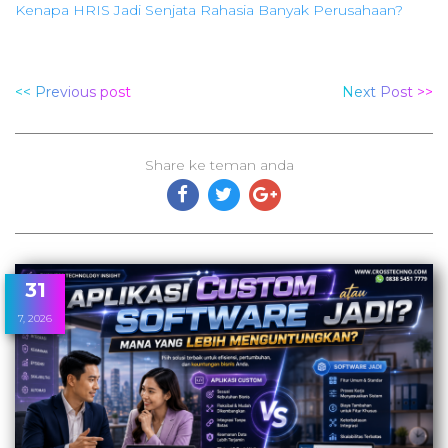
Kenapa HRIS Jadi Senjata Rahasia Banyak Perusahaan?
<< Previous post
Next Post >>
Share ke teman anda
31
7, 2026