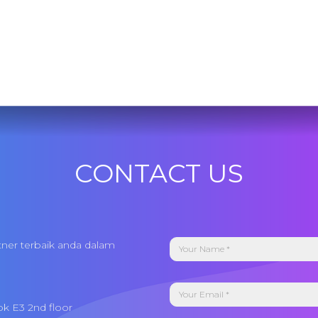
CONTACT US
tner terbaik anda dalam
ok E3 2nd floor