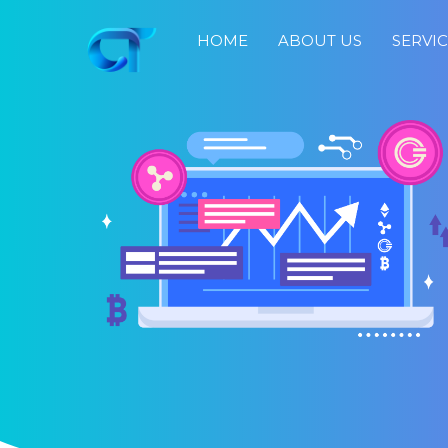
HOME
ABOUT US
SERVI
Home
About
Us
Services
Portfolio
Blog
Job
Search
Fast
Response