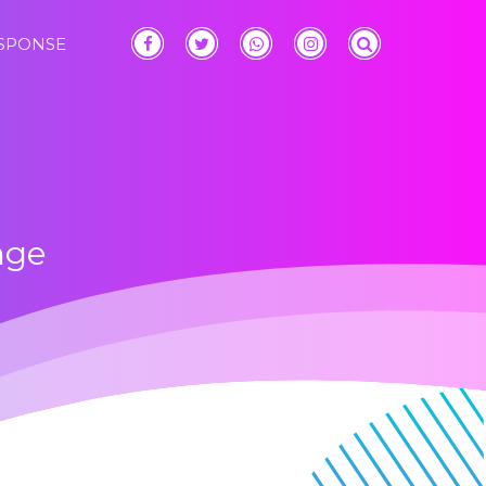
ESPONSE
nge