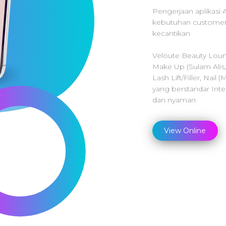
Pengerjaan aplikasi
kebutuhan customer
kecantikan
Veloute Beauty Lou
Make Up (Sulam Alis, 
Lash Lift/Filler, Nail
yang berstandar Inte
dan nyaman
View Online