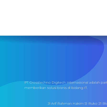
PT Crosstechno Digitech Internasional adalah par
memberikan solusi bisnis di bidang IT.
Jl Arif Rahman Hakim 51 Ruko 21 Bl