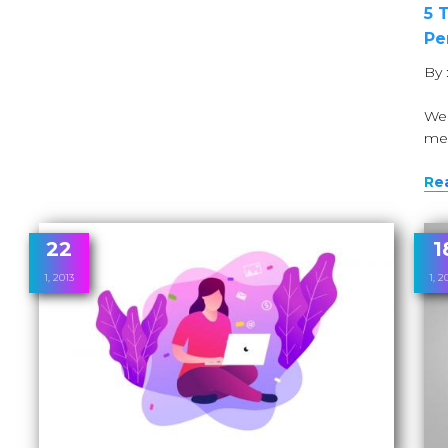
5 
Pe
By 
We
me
Re
22
1
1, 2013
1, 2