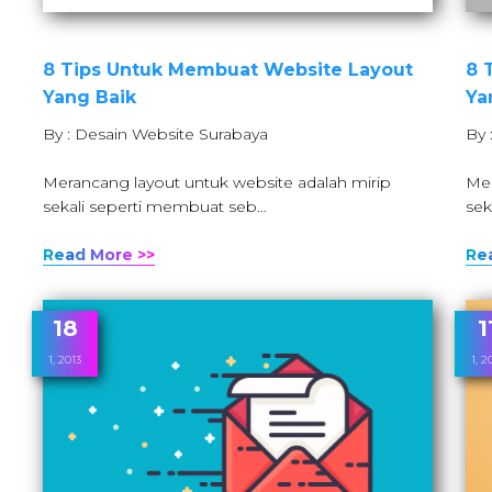
8 Tips Untuk Membuat Website Layout
8 
Yang Baik
Ya
By : Desain Website Surabaya
By 
Merancang layout untuk website adalah mirip
Mer
sekali seperti membuat seb…
sek
Read More >>
Re
18
1
1, 2013
1, 2