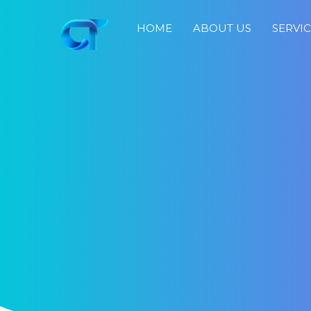
HOME
ABOUT US
SERVI
Home
About
Us
Services
Portfolio
Blog
Job
Search
Fast
Response