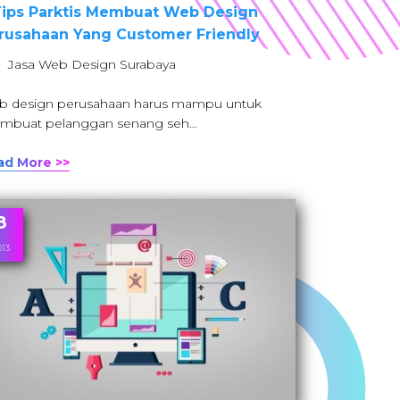
Tips Parktis Membuat Web Design
rusahaan Yang Customer Friendly
: Jasa Web Design Surabaya
b design perusahaan harus mampu untuk
mbuat pelanggan senang seh…
ad More >>
8
013