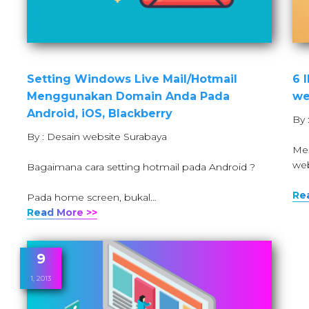
Setting Windows Live Mail/Hotmail
6 
Menggunakan Domain Anda Pada
we
Android, iOS, Blackberry
By 
By : Desain website Surabaya
Mes
web
Bagaimana cara setting hotmail pada Android ?
Re
Pada home screen, bukal…
Read More >>
9
1, 2013