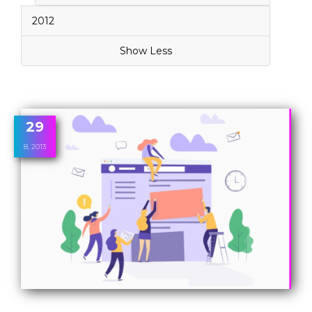
2012
Show Less
29
8, 2013