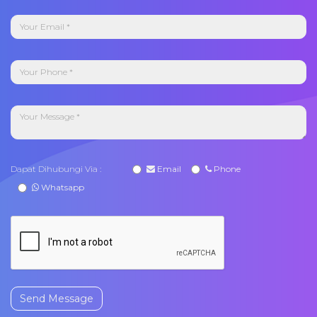
Dapat Dihubungi Via :
Email
Phone
Whatsapp
Send Message