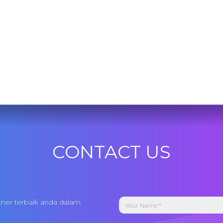
CONTACT US
tner terbaik anda dalam