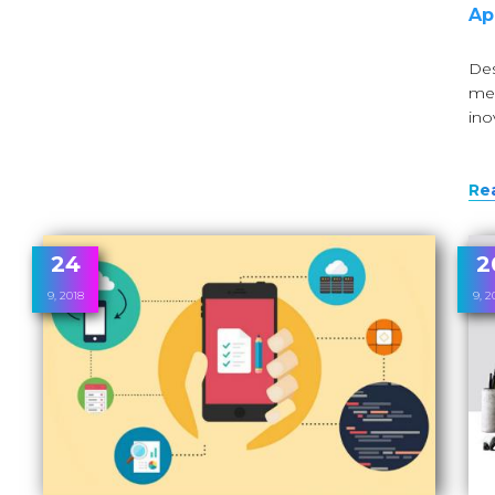
Ap
Des
men
ino
Re
24
2
9, 2018
9, 2