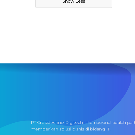
Show Less
PT Crosstechno Digitech Internasional adalah par
memberikan solusi bisnis di bidang IT.