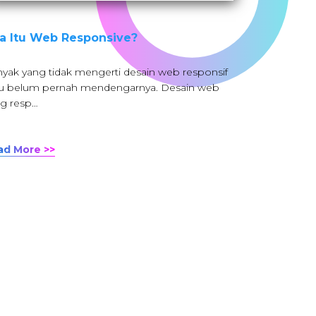
a Itu Web Responsive?
yak yang tidak mengerti desain web responsif
u belum pernah mendengarnya. Desain web
g resp…
ad More >>