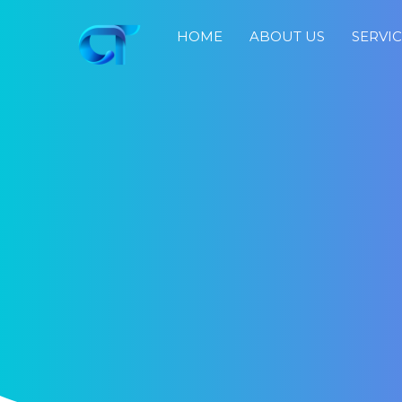
HOME
ABOUT US
SERVI
Home
About
Us
Services
Portfolio
Blog
Job
Search
Fast
Response