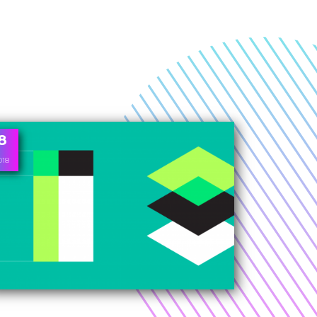
8
018