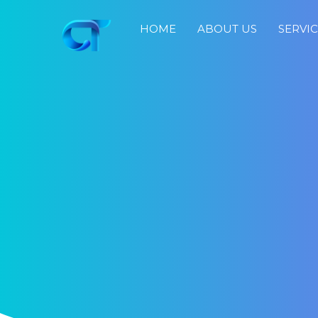
HOME
ABOUT US
SERVI
Home
About
Us
Services
Portfolio
Blog
Job
Search
Fast
Response