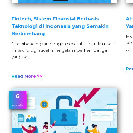
Fintech, Sistem Finansial Berbasis
Al
Teknologi di Indonesia yang Semakin
Ya
Berkembang
Mun
seb
Jika dibandingkan dengan sepuluh tahun lalu, saat
tah
ini teknologi sudah mengalami perkembangan
yang sa…
Re
Read More >>
6
2, 2020