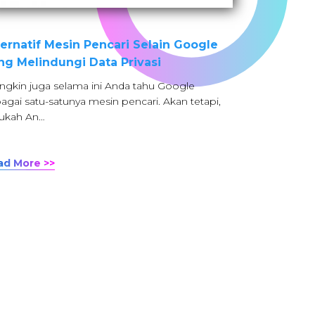
ternatif Mesin Pencari Selain Google
ng Melindungi Data Privasi
gkin juga selama ini Anda tahu Google
agai satu-satunya mesin pencari. Akan tetapi,
ukah An…
ad More >>