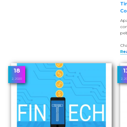
Ti
Co
Apa
com
peb
Cha
Re
18
1
2, 2020
2, 2