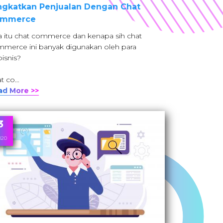
ngkatkan Penjualan Dengan Chat
mmerce
 itu chat commerce dan kenapa sih chat
merce ini banyak digunakan oleh para
isnis?
t co…
ad More >>
3
020