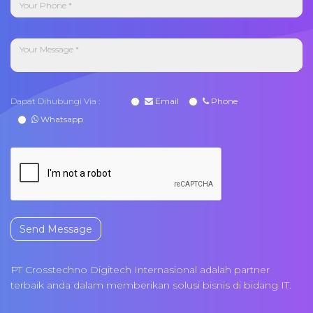
Dapat Dihubungi Via :
Email
Phone
Whatsapp
Send Message
PT Crosstechno Digitech Internasional adalah partner
terbaik anda dalam memberikan solusi bisnis di bidang IT.