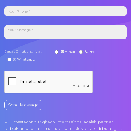
Dapat Dihubungi Via :
Email
Phone
Whatsapp
Send Message
PT Crosstechno Digitech Internasional adalah partner
terbaik anda dalam memberikan solusi bisnis di bidang IT.