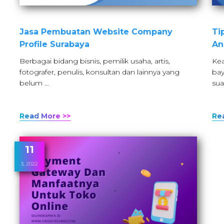
Jasa Pembuatan Website Company
Ti
Profile Surabaya
An
Berbagai bidang bisnis, pemilik usaha, artis,
Kea
fotografer, penulis, konsultan dan lainnya yang
bay
belum …
sua
Read More >>
Re
11
3, 2022