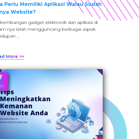
a Perlu Memiliki Aplikasi Walau Sudah
nya Website?
kembangan gadget elektronik dan aplikasi di
am nya telah mengguncang berbagai aspek
idupan …
ad More >>
7
022