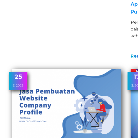
Ap
Pu
Per
dal
keh
Re
25
1
3, 2022
3, 2