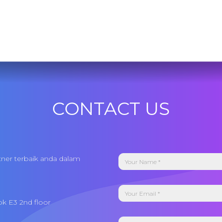
CONTACT US
tner terbaik anda dalam
ok E3 2nd floor