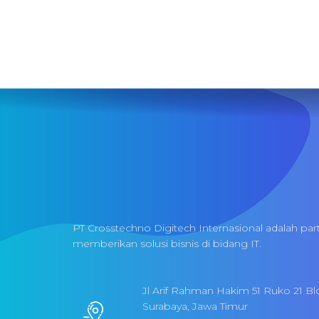
PT Crosstechno Digitech Internasional adalah par
memberikan solusi bisnis di bidang IT.
Jl Arif Rahman Hakim 51 Ruko 21 Bl
Surabaya, Jawa Timur