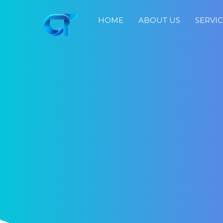
HOME
ABOUT US
SERVI
Home
About
Us
Services
Portfolio
Blog
Job
Search
Fast
Response