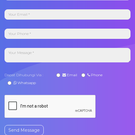
Dapat Dihubungi Via :
Email
Phone
Whatsapp
Send Message