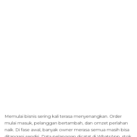
Memulai bisnis sering kali terasa menyenangkan. Order
mulai masuk, pelanggan bertambah, dan omzet perlahan
naik. Di fase awal, banyak owner merasa semua masih bisa
ditangani sendiri. Data pelanggan dicatat di WhatsApp, stok