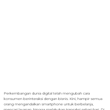
Perkembangan dunia digital telah mengubah cara
konsumen berinteraksi dengan bisnis. Kini, hampir semua
orang mengandalkan smartphone untuk berbelanja,
mencari layanan, hingga melakukan transaksi sehari-hari. Di