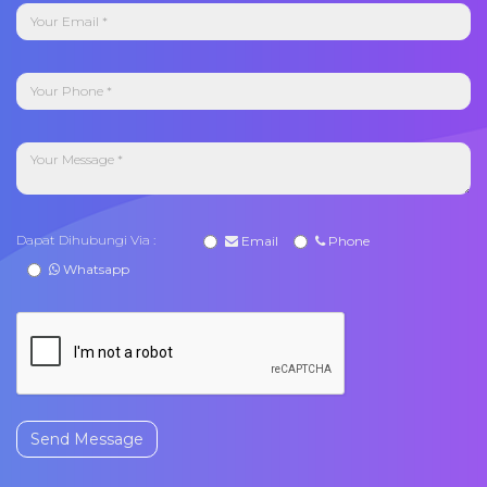
Dapat Dihubungi Via :
Email
Phone
Whatsapp
Send Message